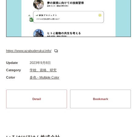
https://www.azabuderukui.info/
Update
2023年9月8日
Category
学校、資格、研究
Color
多色 - Multiple Color
Detail
Bookmark