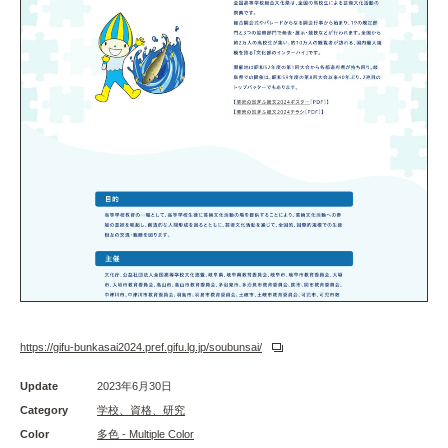
https://gifu-bunkasai2024.pref.gifu.lg.jp/soubunsai/
Update
2023年6月30日
Category
学校、資格、研究
Color
多色 - Multiple Color