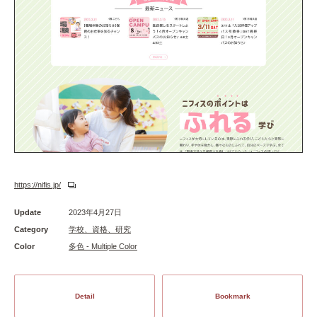
https://nifis.jp/
Update
2023年4月27日
Category
学校、資格、研究
Color
多色 - Multiple Color
Detail
Bookmark