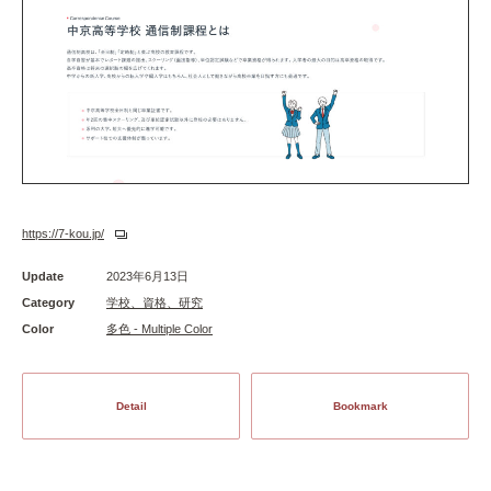
https://7-kou.jp/
Update
2023年6月13日
Category
学校、資格、研究
Color
多色 - Multiple Color
Detail
Bookmark