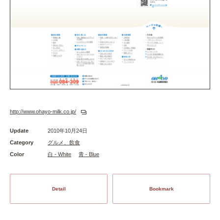
http://www.ohayo-milk.co.jp/
Update
2010年10月24日
Category
グルメ、飲食
Color
白 - White
青 - Blue
Detail
Bookmark