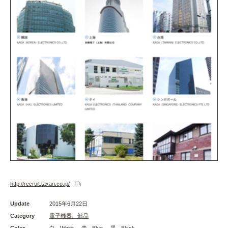
http://recruit.taxan.co.jp/
Update
2015年6月22日
Category
電子機器、部品
Color
白 - White
青 - Blue
黒 - Black