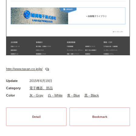
http://www.taxan.co.jp/jp/
Update
2015年6月19日
Category
電子機器、部品
Color
灰 - Gray
白 - White
青 - Blue
黒 - Black
Detail
Bookmark