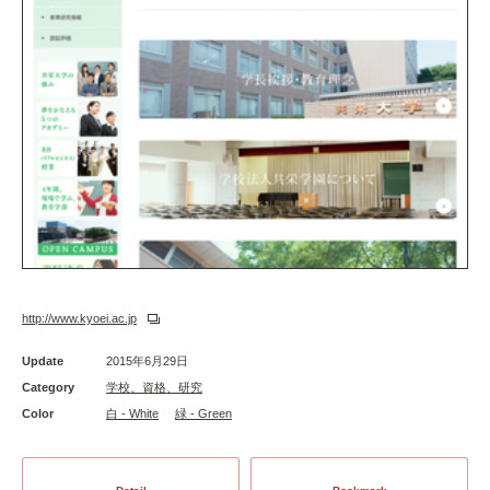
http://www.kyoei.ac.jp
Update
2015年6月29日
Category
学校、資格、研究
Color
白 - White
緑 - Green