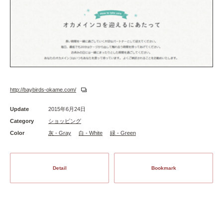
http://baybirds-okame.com/
Update
2015年6月24日
Category
ショッピング
Color
灰 - Gray
白 - White
緑 - Green
Detail
Bookmark