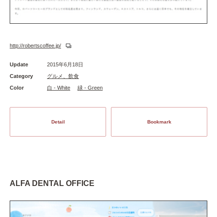
http://robertscoffee.jp/
Update
2015年6月18日
Category
グルメ、飲食
Color
白 - White
緑 - Green
Detail
Bookmark
ALFA DENTAL OFFICE