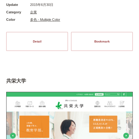
Update
2015年6月30日
Category
企業
Color
多色 - Multiple Color
Detail
Bookmark
共栄大学