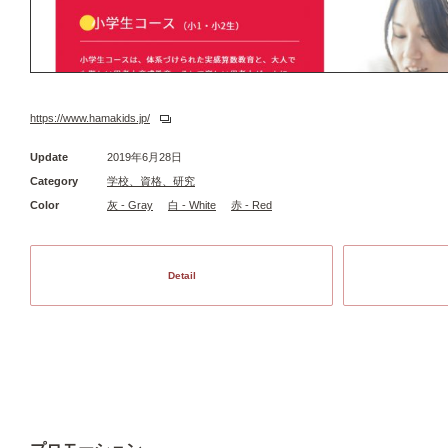
https://www.hamakids.jp/
Update
2019年6月28日
Category
学校、資格、研究
Color
灰 - Gray
白 - White
赤 - Red
Detail