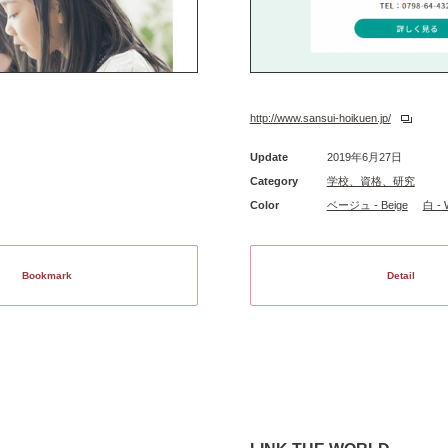
http://www.sansui-hoikuen.jp/
Update
2019年6月27日
Category
学校、資格、研究
Color
ベージュ - Beige
白 - 
Bookmark
Detail