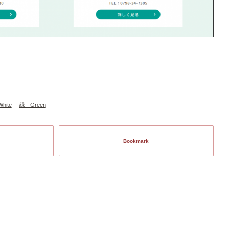
White
緑 - Green
Bookmark