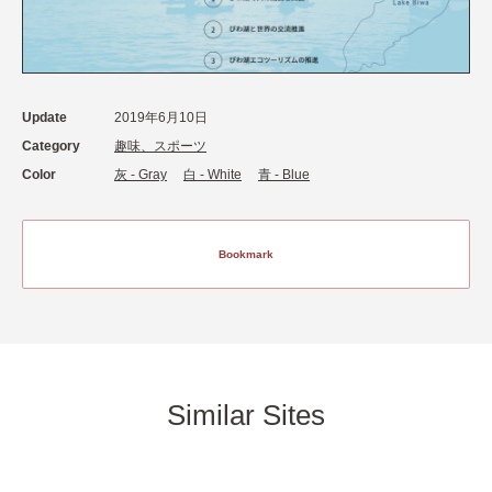
Update
2019年6月10日
Category
趣味、スポーツ
Color
灰 - Gray
白 - White
青 - Blue
Bookmark
Similar Sites