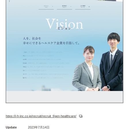
https://i-h-inc.co.jp/recruit/recruit_f/gen-healthcare/
Update
2023年7月14日