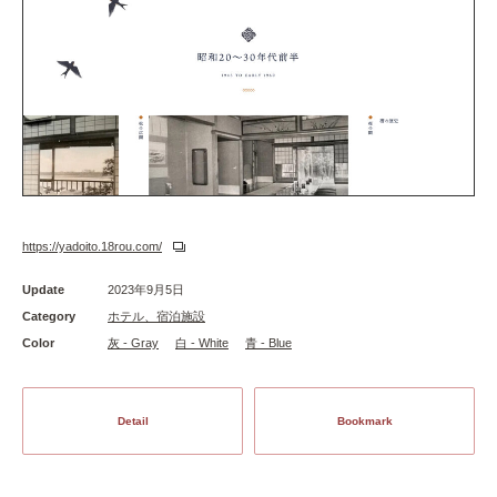
https://yadoito.18rou.com/
Update
2023年9月5日
Category
ホテル、宿泊施設
Color
灰 - Gray
白 - White
青 - Blue
Detail
Bookmark