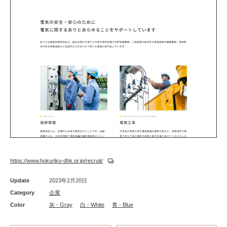
https://www.hokuriku-dhk.or.jp/recruit/
Update
2023年2月20日
Category
企業
Color
灰 - Gray
白 - White
青 - Blue