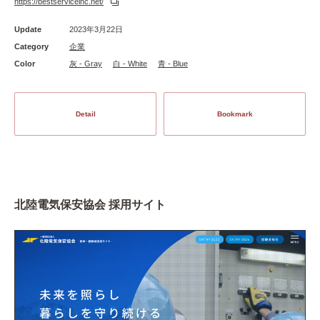
https://bestserviceinc.net/
Update
2023年3月22日
Category
企業
Color
灰 - Gray
白 - White
青 - Blue
Detail
Bookmark
北陸電気保安協会 採用サイト