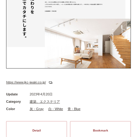
https://www.jkc-iwaki.co.jp/
Update
2023年4月20日
Category
建築、エクステリア
Color
灰 - Gray
白 - White
青 - Blue
Detail
Bookmark