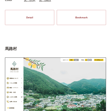
Detail
Bookmark
馬路村