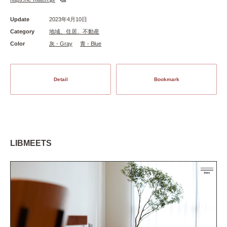
Update
2023年4月10日
Category
地域、住居、不動産
Color
灰 - Gray
青 - Blue
Detail
Bookmark
LIBMEETS