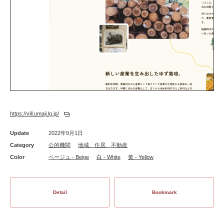
https://vill.umaji.lg.jp/
Update
2022年9月1日
Category
公的機関
地域、住居、不動産
Color
ベージュ - Beige
白 - White
黄 - Yellow
Detail
Bookmark