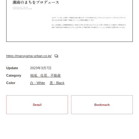
https://maruyama-urban.co.jp/
Update
2023年3月7日
Category
地域、住居、不動産
Color
白 - White
黒 - Black
Detail
Bookmark