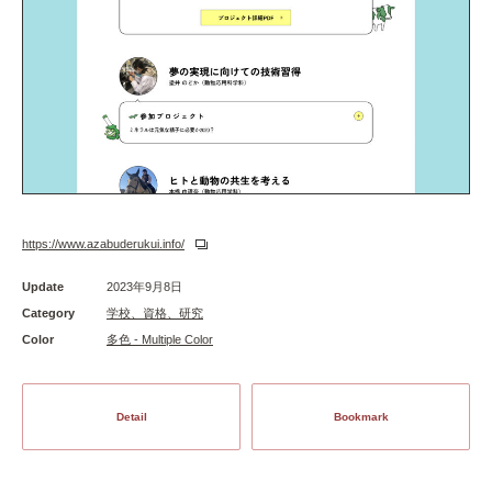
https://www.azabuderukui.info/
Update
2023年9月8日
Category
学校、資格、研究
Color
多色 - Multiple Color
Detail
Bookmark