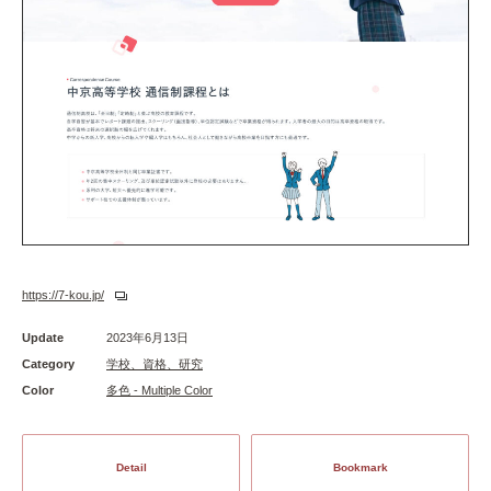
https://7-kou.jp/
Update
2023年6月13日
Category
学校、資格、研究
Color
多色 - Multiple Color
Detail
Bookmark