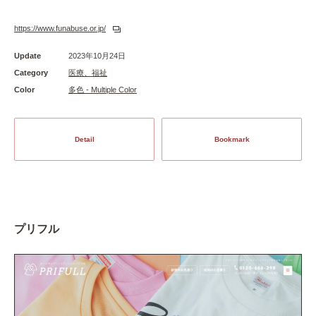
https://www.funabuse.or.jp/
Update
2023年10月24日
Category
医療、福祉
Color
多色 - Multiple Color
Detail
Bookmark
プリフル