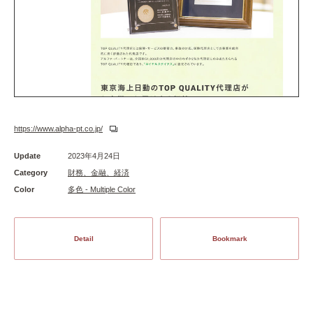
https://www.alpha-pt.co.jp/
Update
2023年4月24日
Category
財務、金融、経済
Color
多色 - Multiple Color
Detail
Bookmark