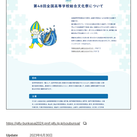
https://gifu-bunkasai2024.pref.gifu.lg.jp/soubunsai/
Update
2023年6月30日