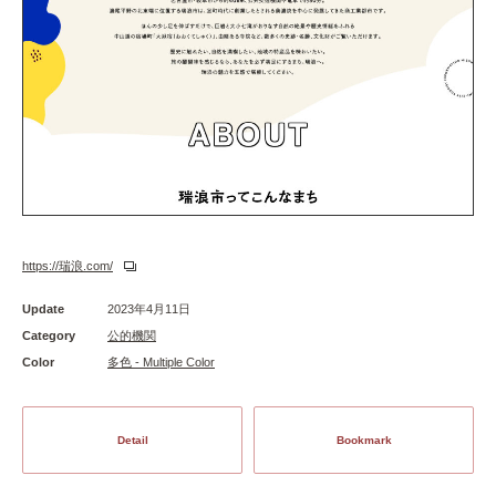
https://瑞浪.com/
Update
2023年4月11日
Category
公的機関
Color
多色 - Multiple Color
Detail
Bookmark