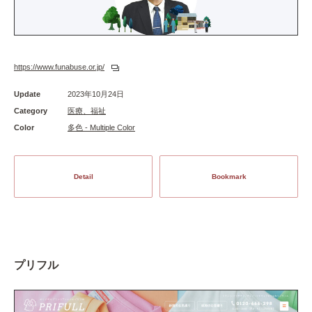
https://www.funabuse.or.jp/
Update
2023年10月24日
Category
医療、福祉
Color
多色 - Multiple Color
Detail
Bookmark
プリフル