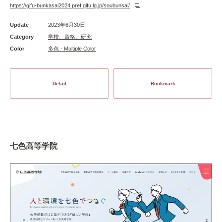
https://gifu-bunkasai2024.pref.gifu.lg.jp/soubunsai/
Update
2023年6月30日
Category
学校、資格、研究
Color
多色 - Multiple Color
Detail
Bookmark
七色高等学院