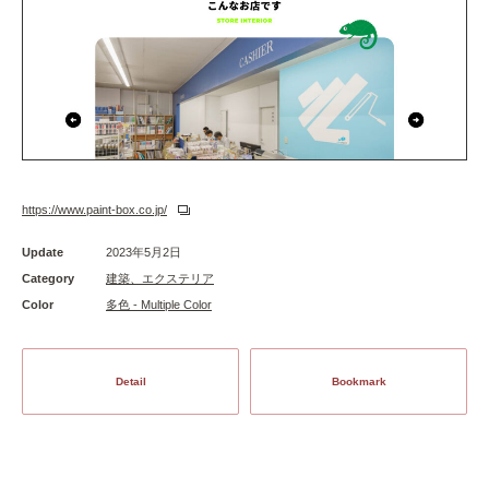
https://www.paint-box.co.jp/
Update
2023年5月2日
Category
建築、エクステリア
Color
多色 - Multiple Color
Detail
Bookmark