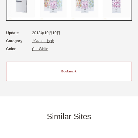
Update
2018年10月10日
Category
グルメ、飲食
Color
白 - White
Bookmark
Similar Sites