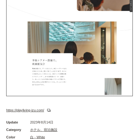
https://playliving-izu.com/
Update
2023年8月14日
Category
ホテル、宿泊施設
Color
白 - White