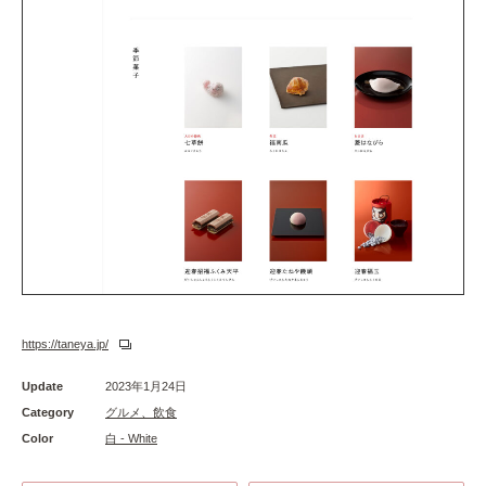
https://taneya.jp/
Update
2023年1月24日
Category
グルメ、飲食
Color
白 - White