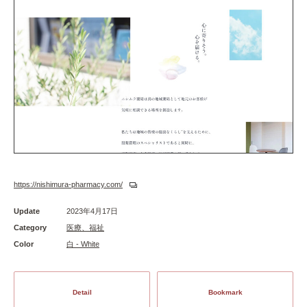
https://nishimura-pharmacy.com/
Update
2023年4月17日
Category
医療、福祉
Color
白 - White
Detail
Bookmark