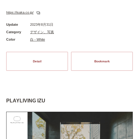
https://isaka.co.jp/
Update
2023年8月31日
Category
デザイン、写真
Color
白 - White
Detail
Bookmark
PLAYLIVING IZU