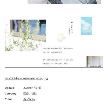
https://nishimura-pharmacy.com/
Update
2023年4月17日
Category
医療、福祉
Color
白 - White