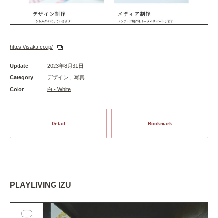
https://isaka.co.jp/
Update
2023年8月31日
Category
デザイン、写真
Color
白 - White
Detail
Bookmark
PLAYLIVING IZU