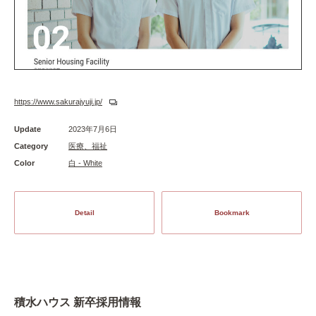
https://www.sakurajyuji.jp/
Update
2023年7月6日
Category
医療、福祉
Color
白 - White
Detail
Bookmark
積水ハウス 新卒採用情報