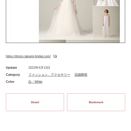
https://dress.takami-bridal.com/
Update
2023年4月13日
Category
ファッション、アクセサリー
冠婚葬祭
Color
白 - White
Detail
Bookmark