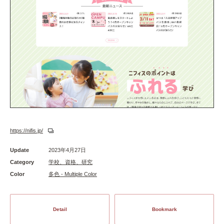
https://nifis.jp/
Update
2023年4月27日
Category
学校、資格、研究
Color
多色 - Multiple Color
Detail
Bookmark