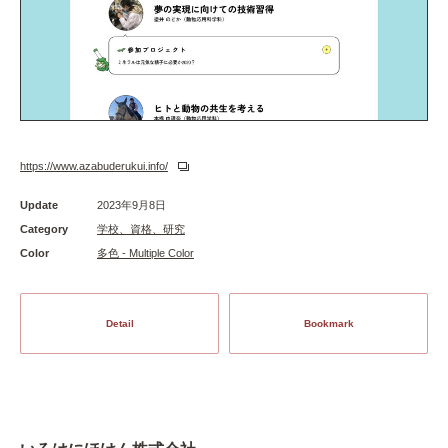
https://www.azabuderukui.info/
Update
2023年9月8日
Category
学校、資格、研究
Color
多色 - Multiple Color
Detail
Bookmark