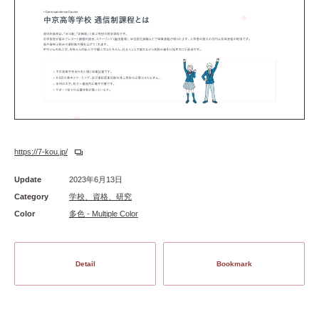
https://7-kou.jp/
Update
2023年6月13日
Category
学校、資格、研究
Color
多色 - Multiple Color
Detail
Bookmark