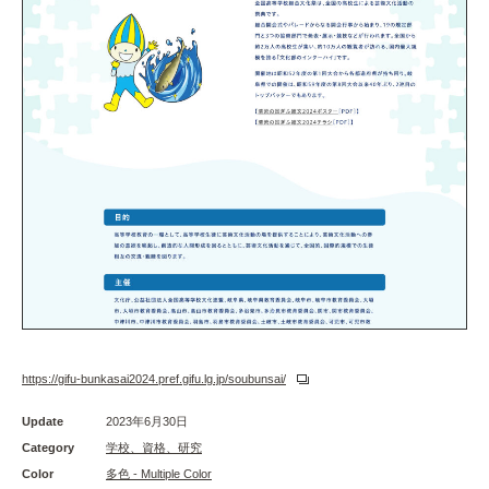
https://gifu-bunkasai2024.pref.gifu.lg.jp/soubunsai/
Update
2023年6月30日
Category
学校、資格、研究
Color
多色 - Multiple Color