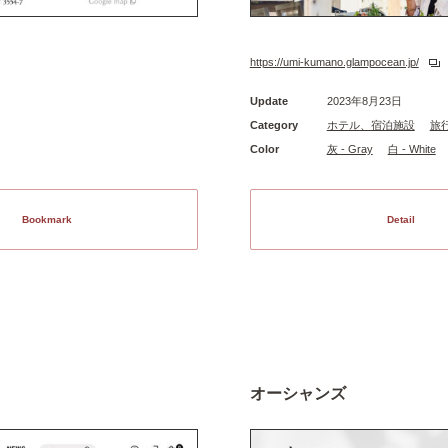
https://umi-kumano.glampocean.jp/
Update
2023年8月23日
Category
ホテル、宿泊施設
旅
Color
灰 - Gray
白 - White
Bookmark
Detail
オーシャンズ