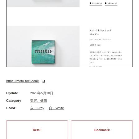
https://moto-toei.com/
Update
2023年5月10日
Category
美容、健康
Color
灰 - Gray
白 - White
Detail
Bookmark