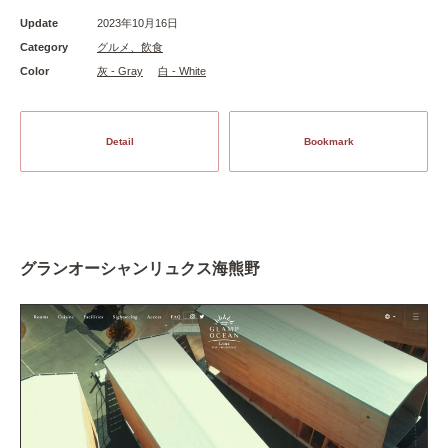
Update
2023年10月16日
Category
グルメ、飲食
Color
灰 - Gray
白 - White
Detail
Bookmark
グランオーシャンリュクス海熊野