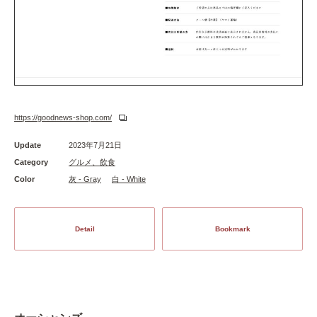
https://goodnews-shop.com/
Update
2023年7月21日
Category
グルメ、飲食
Color
灰 - Gray
白 - White
Detail
Bookmark