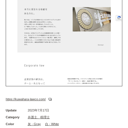
https://kuwahara-lawco.com/
Update
2023年7月17日
Category
弁護士、税理士
Color
灰 - Gray
白 - White