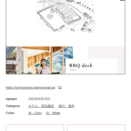
https://umi-kumano.glampocean.jp/
Update
2023年8月23日
Category
ホテル、宿泊施設
旅行、海外
Color
灰 - Gray
白 - White