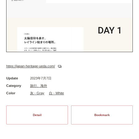
https://japan-heritage-ueda.com/
Update
2023年7月7日
Category
旅行、海外
Color
灰 - Gray
白 - White
Detail
Bookmark