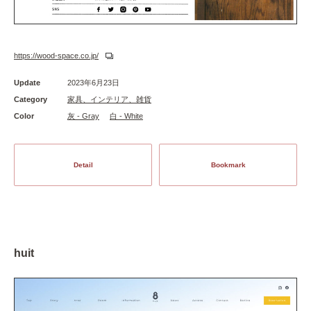
https://wood-space.co.jp/
Update
2023年6月23日
Category
家具、インテリア、雑貨
Color
灰 - Gray
白 - White
Detail
Bookmark
huit