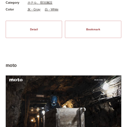
Category
ホテル、宿泊施設
Color
灰 - Gray
白 - White
Detail
Bookmark
moto