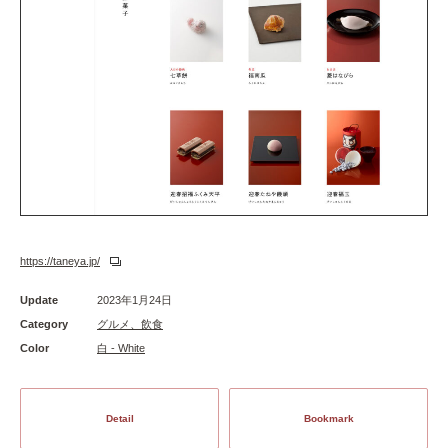
https://taneya.jp/
Update
2023年1月24日
Category
グルメ、飲食
Color
白 - White
Detail
Bookmark