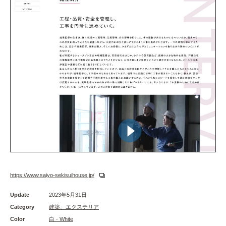
https://www.saiyo-sekisuihouse.jp/
Update
2023年5月31日
Category
建築、エクステリア
Color
白 - White