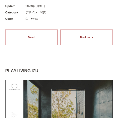
Update
2023年8月31日
Category
デザイン、写真
Color
白 - White
Detail
Bookmark
PLAYLIVING IZU