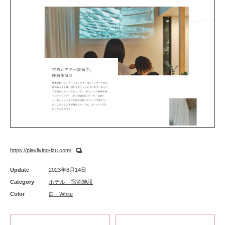
https://playliving-izu.com/
Update
2023年8月14日
Category
ホテル、宿泊施設
Color
白 - White