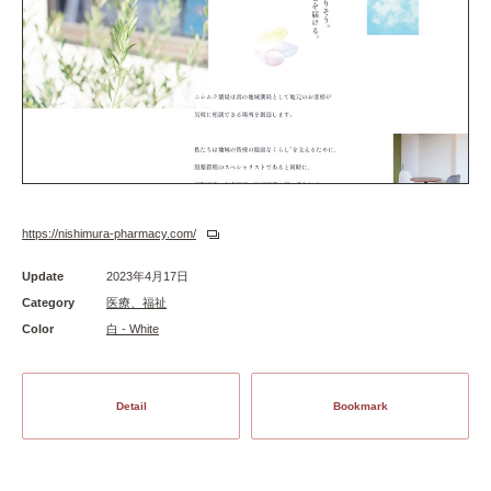
https://nishimura-pharmacy.com/
Update
2023年4月17日
Category
医療、福祉
Color
白 - White
Detail
Bookmark