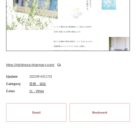
https://nishimura-pharmacy.com/
Update
2023年4月17日
Category
医療、福祉
Color
白 - White
Detail
Bookmark