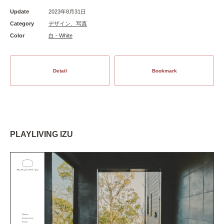
Update
2023年8月31日
Category
デザイン、写真
Color
白 - White
Detail
Bookmark
PLAYLIVING IZU