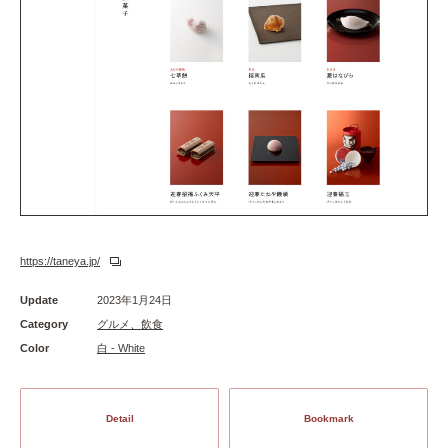
https://taneya.jp/
Update
2023年1月24日
Category
グルメ、飲食
Color
白 - White
Detail
Bookmark