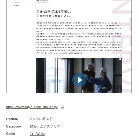
https://www.saiyo-sekisuihouse.jp/
Update
2023年5月31日
Category
建築、エクステリア
Color
白 - White