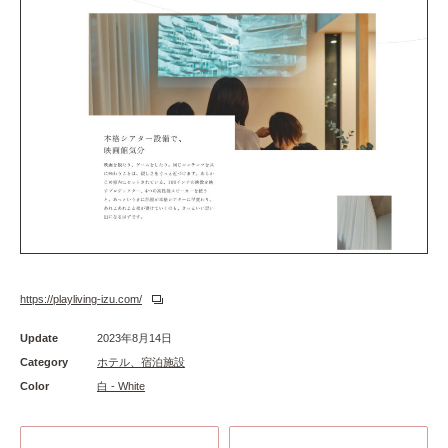
https://playliving-izu.com/
Update
2023年8月14日
Category
ホテル、宿泊施設
Color
白 - White