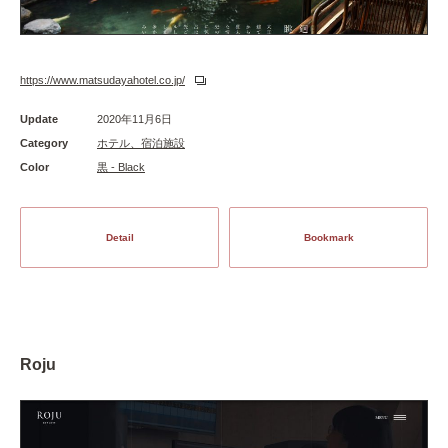
https://www.matsudayahotel.co.jp/
Update
2020年11月6日
Category
ホテル、宿泊施設
Color
黒 - Black
Detail
Bookmark
Roju