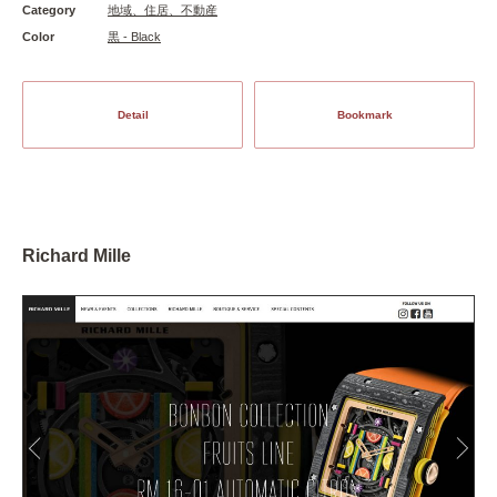
Category
地域、住居、不動産
Color
黒 - Black
Detail
Bookmark
Richard Mille