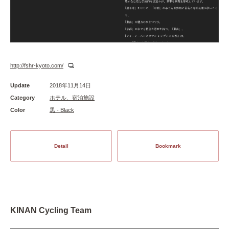
http://fshr-kyoto.com/
Update
2018年11月14日
Category
ホテル、宿泊施設
Color
黒 - Black
Detail
Bookmark
KINAN Cycling Team