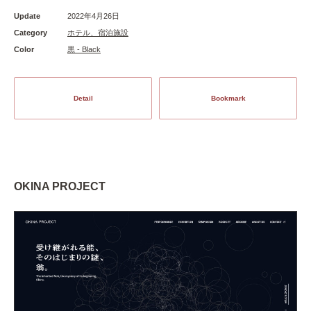
Update
2022年4月26日
Category
ホテル、宿泊施設
Color
黒 - Black
Detail
Bookmark
OKINA PROJECT