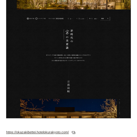
https://okazakibettei.hotelokurakyoto.com/