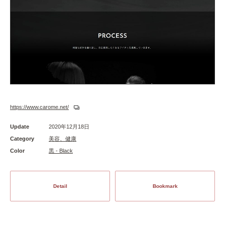
https://www.carome.net/
Update
2020年12月18日
Category
美容、健康
Color
黒 - Black
Detail
Bookmark