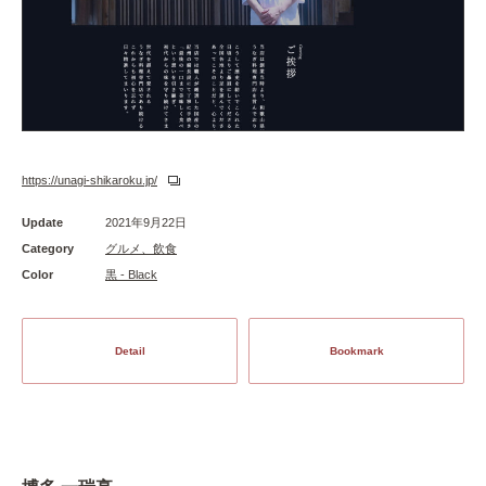
https://unagi-shikaroku.jp/
Update
2021年9月22日
Category
グルメ、飲食
Color
黒 - Black
Detail
Bookmark