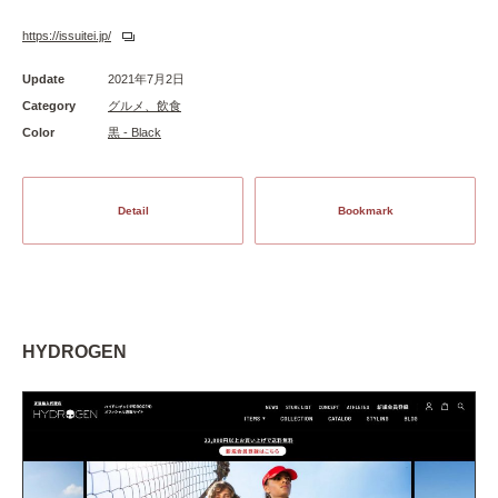
https://issuitei.jp/
Update
2021年7月2日
Category
グルメ、飲食
Color
黒 - Black
Detail
Bookmark
HYDROGEN