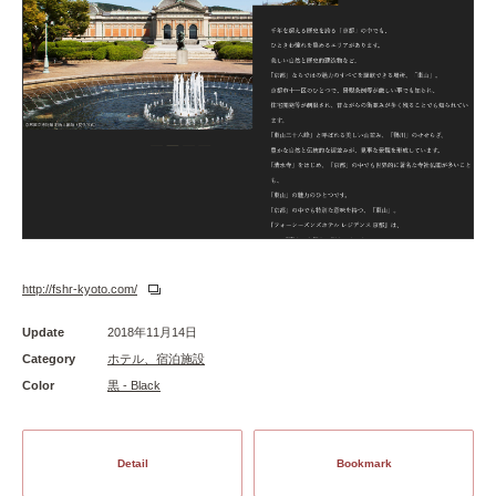
http://fshr-kyoto.com/
Update
2018年11月14日
Category
ホテル、宿泊施設
Color
黒 - Black
Detail
Bookmark