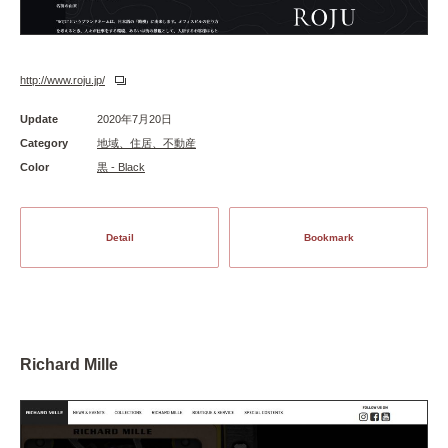
http://www.roju.jp/
Update
2020年7月20日
Category
地域、住居、不動産
Color
黒 - Black
Detail
Bookmark
Richard Mille