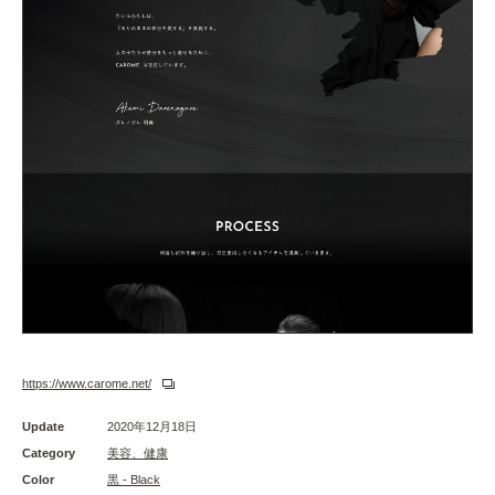
https://www.carome.net/
Update
2020年12月18日
Category
美容、健康
Color
黒 - Black