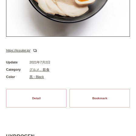
https://issuitei.jp/
Update
2021年7月2日
Category
グルメ、飲食
Color
黒 - Black
Detail
Bookmark