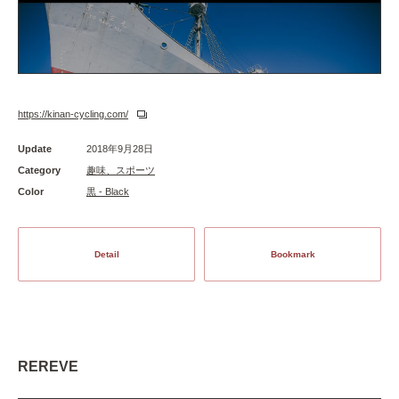
https://kinan-cycling.com/
Update
2018年9月28日
Category
趣味、スポーツ
Color
黒 - Black
Detail
Bookmark
REREVE