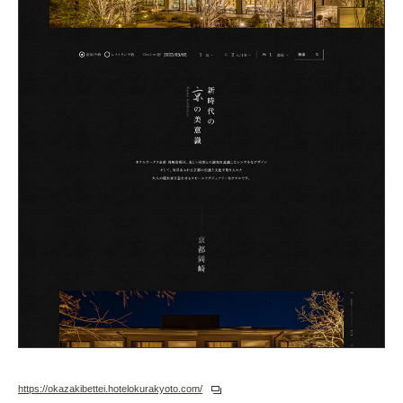
https://okazakibettei.hotelokurakyoto.com/