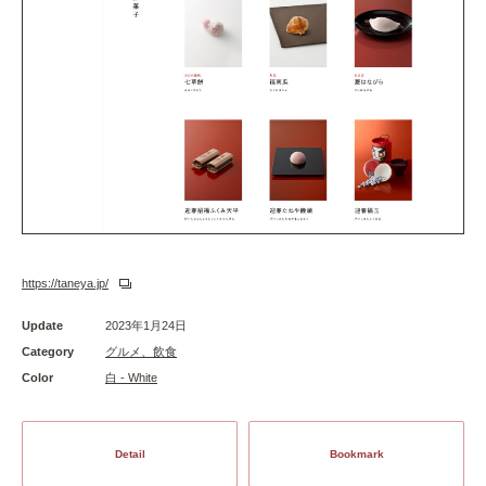
https://taneya.jp/
Update
2023年1月24日
Category
グルメ、飲食
Color
白 - White
Detail
Bookmark