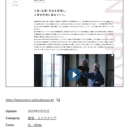
https://www.saiyo-sekisuihouse.jp/
Update
2023年5月31日
Category
建築、エクステリア
Color
白 - White