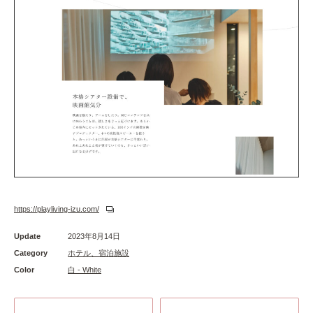
https://playliving-izu.com/
Update
2023年8月14日
Category
ホテル、宿泊施設
Color
白 - White