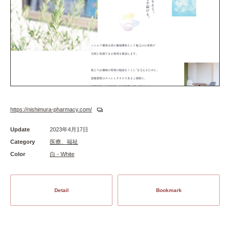
https://nishimura-pharmacy.com/
Update
2023年4月17日
Category
医療、福祉
Color
白 - White
Detail
Bookmark