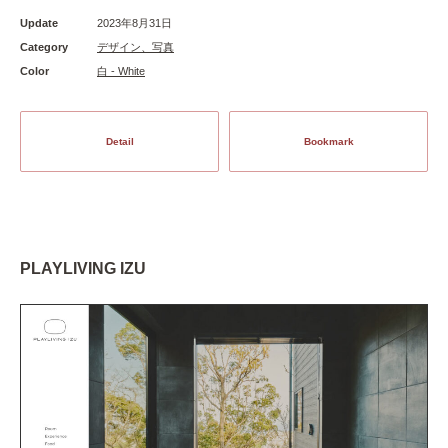
Update
2023年8月31日
Category
デザイン、写真
Color
白 - White
Detail
Bookmark
PLAYLIVING IZU