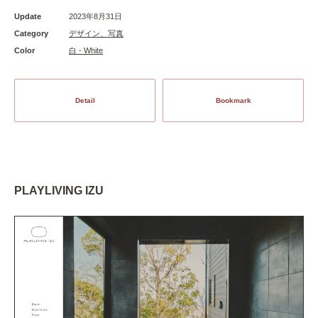
Update
2023年8月31日
Category
デザイン、写真
Color
白 - White
Detail
Bookmark
PLAYLIVING IZU