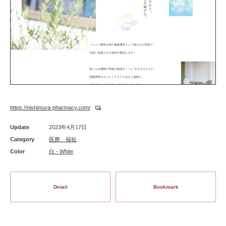
https://nishimura-pharmacy.com/
Update
2023年4月17日
Category
医療、福祉
Color
白 - White
Detail
Bookmark