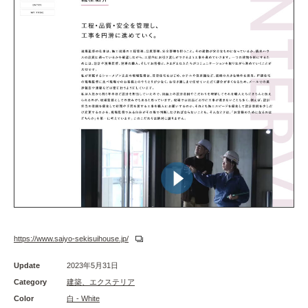
https://www.saiyo-sekisuihouse.jp/
Update
2023年5月31日
Category
建築、エクステリア
Color
白 - White