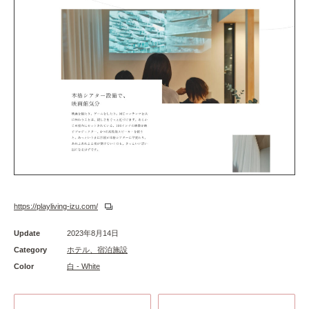
https://playliving-izu.com/
Update
2023年8月14日
Category
ホテル、宿泊施設
Color
白 - White