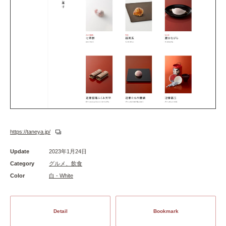
https://taneya.jp/
Update
2023年1月24日
Category
グルメ、飲食
Color
白 - White
Detail
Bookmark