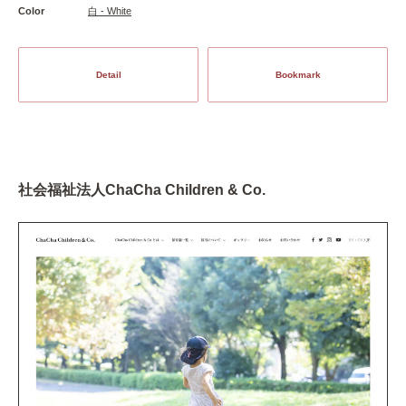
Color
白 - White
Detail
Bookmark
社会福祉法人ChaCha Children & Co.