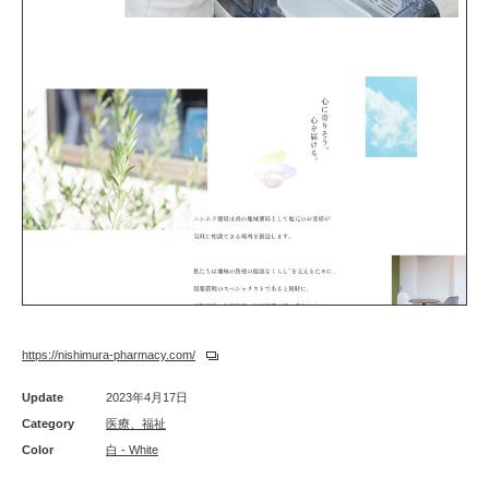
https://nishimura-pharmacy.com/
Update
2023年4月17日
Category
医療、福祉
Color
白 - White