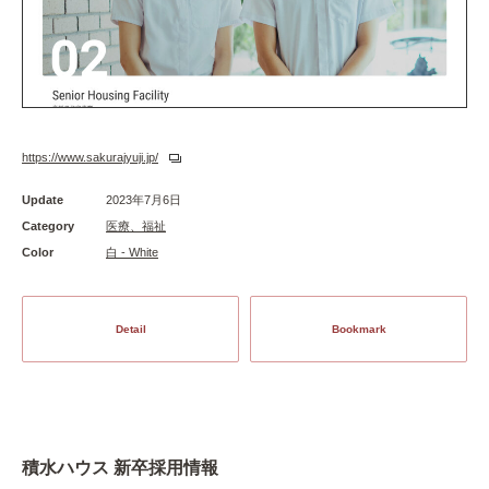
https://www.sakurajyuji.jp/
Update
2023年7月6日
Category
医療、福祉
Color
白 - White
Detail
Bookmark
積水ハウス 新卒採用情報