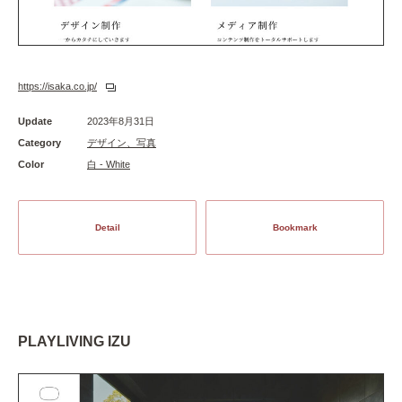
https://isaka.co.jp/
Update
2023年8月31日
Category
デザイン、写真
Color
白 - White
Detail
Bookmark
PLAYLIVING IZU