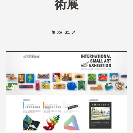
術展
http://itae.jp/