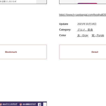
https://www.h-sanbangai.com/foodhall/20
Update
2021年10月18日
Category
グルメ、飲食
Color
灰 - Gray
紫 - Purple
Bookmark
Detail