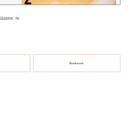
21spring/
Bookmark