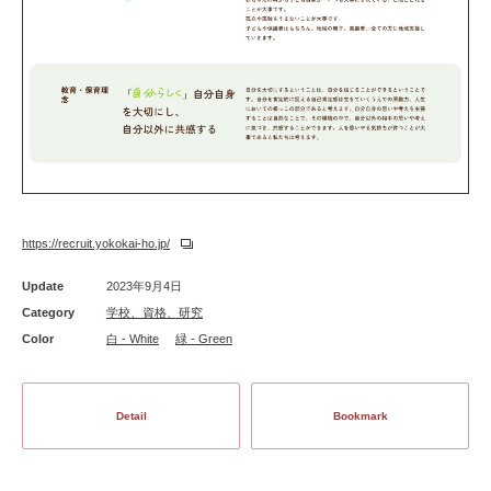
https://recruit.yokokai-ho.jp/
Update
2023年9月4日
Category
学校、資格、研究
Color
白 - White
緑 - Green
Detail
Bookmark