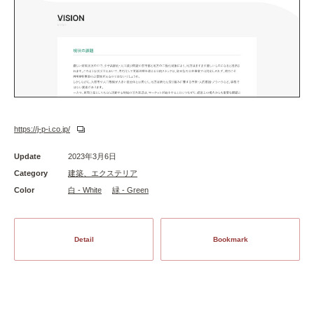
https://j-p-i.co.jp/
Update
2023年3月6日
Category
建築、エクステリア
Color
白 - White
緑 - Green
Detail
Bookmark