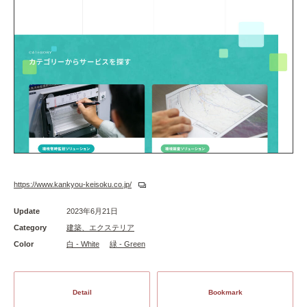
https://www.kankyou-keisoku.co.jp/
Update
2023年6月21日
Category
建築、エクステリア
Color
白 - White
緑 - Green
Detail
Bookmark