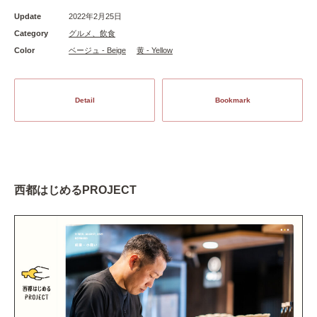
Update
2022年2月25日
Category
グルメ、飲食
Color
ベージュ - Beige
黄 - Yellow
Detail
Bookmark
西都はじめるPROJECT