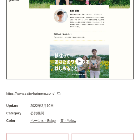
https://www.saito-hajimeru.com/
Update
2022年2月10日
Category
公的機関
Color
ベージュ - Beige
黄 - Yellow