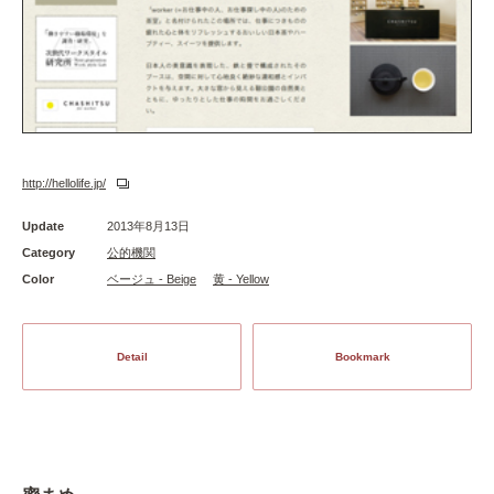
http://hellolife.jp/
Update
2013年8月13日
Category
公的機関
Color
ベージュ - Beige
黄 - Yellow
Detail
Bookmark