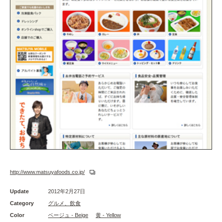
http://www.matsuyafoods.co.jp/
Update
2012年2月27日
Category
グルメ、飲食
Color
ベージュ - Beige
黄 - Yellow