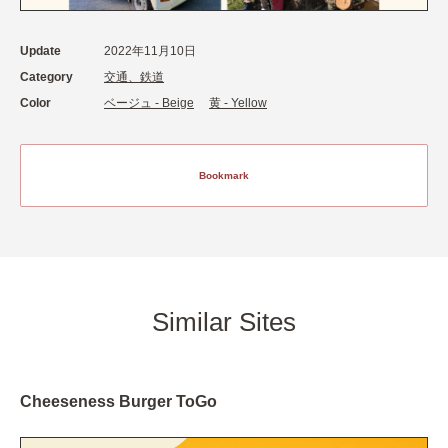
Update
2022年11月10日
Category
交通、鉄道
Color
ベージュ - Beige
黄 - Yellow
Bookmark
Similar Sites
Cheeseness Burger ToGo