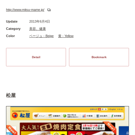
http://www.mitsu-mame.jp/
Update
2013年6月4日
Category
美容、健康
Color
ベージュ - Beige
黄 - Yellow
Detail
Bookmark
松屋