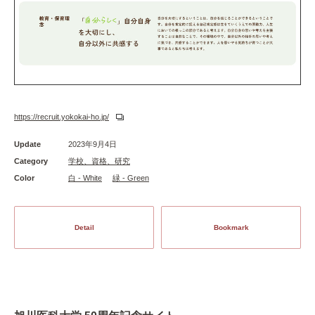
https://recruit.yokokai-ho.jp/
Update
2023年9月4日
Category
学校、資格、研究
Color
白 - White
緑 - Green
Detail
Bookmark