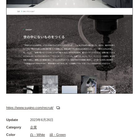
https://www.sugino.com/recruit/
Update
2023年6月26日
Category
企業
Color
白 - White
緑 - Green