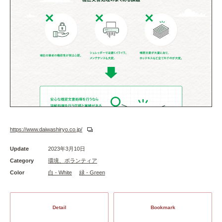
https://www.daiwashiryo.co.jp/
Update
2023年3月10日
Category
環境、ボランティア
Color
白 - White
緑 - Green
Detail
Bookmark