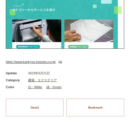
https://www.kankyou-keisoku.co.jp/
Update
2023年6月21日
Category
建築、エクステリア
Color
白 - White
緑 - Green
Detail
Bookmark