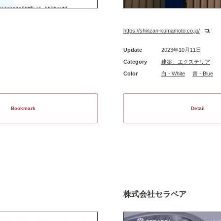
https://shinzan-kumamoto.co.jp/
Update
2023年10月11日
Category
建築、エクステリア
Color
白 - White
青 - Blue
Bookmark
Detail
株式会社セラベア