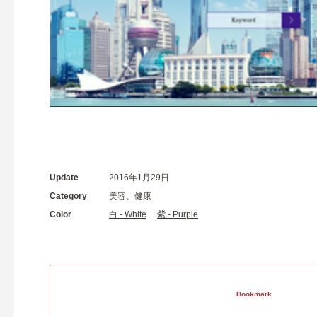
Update
2016年1月29日
Category
美容、健康
Color
白 - White
紫 - Purple
Bookmark