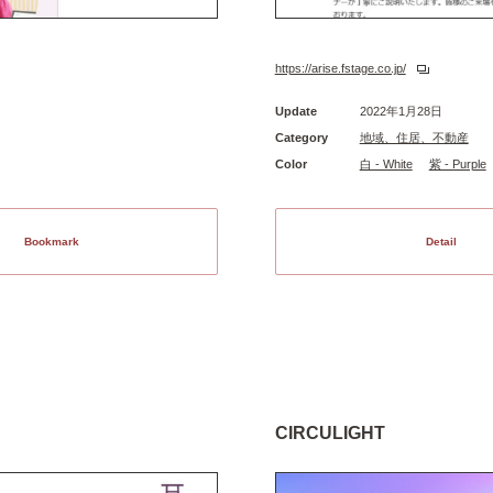
https://arise.fstage.co.jp/
Update
2022年1月28日
Category
地域、住居、不動産
Color
白 - White
紫 - Purple
Bookmark
Detail
CIRCULIGHT