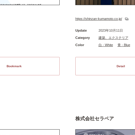
https://shinzan-kumamoto.co.jp/
Update
2023年10月11日
Category
建築、エクステリア
Color
白 - White
青 - Blue
Bookmark
Detail
株式会社セラベア