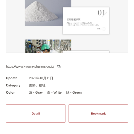
https://www.kyowa-pharma.co.jp/
Update
2022年10月11日
Category
医療、福祉
Color
灰 - Gray
白 - White
緑 - Green
Detail
Bookmark