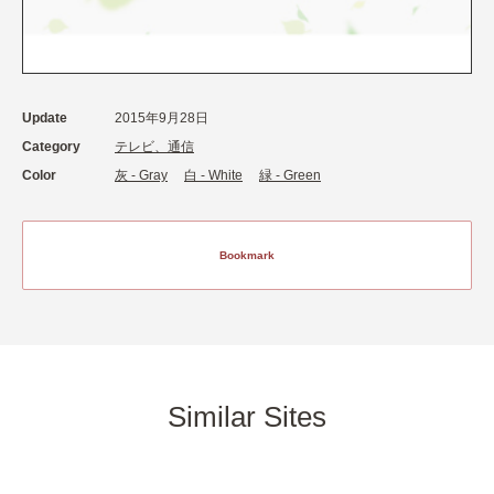
Update
2015年9月28日
Category
テレビ、通信
Color
灰 - Gray
白 - White
緑 - Green
Bookmark
Similar Sites