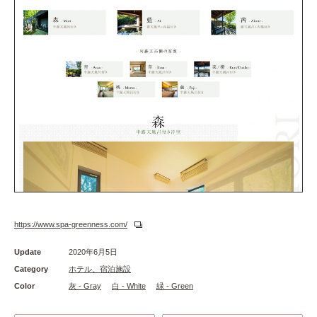
https://www.spa-greenness.com/
Update
2020年6月5日
Category
ホテル、宿泊施設
Color
灰 - Gray
白 - White
緑 - Green