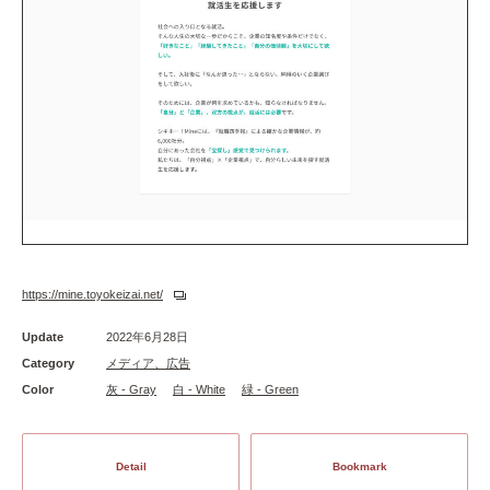
https://mine.toyokeizai.net/
Update
2022年6月28日
Category
メディア、広告
Color
灰 - Gray
白 - White
緑 - Green
Detail
Bookmark