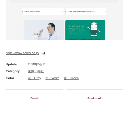
https://www.sawai.co.jp/
Update
2020年5月26日
Category
医療、福祉
Color
灰 - Gray
白 - White
緑 - Green
Detail
Bookmark