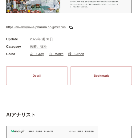
https://www.kyowa-pharma.co.jp/recruit/
Update
2022年8月31日
Category
医療、福祉
Color
灰 - Gray
白 - White
緑 - Green
Detail
Bookmark
AIアナリスト