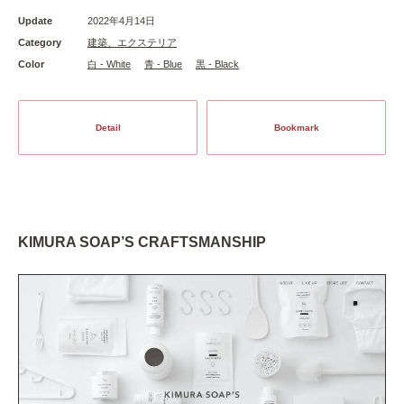
Update
2022年4月14日
Category
建築、エクステリア
Color
白 - White
青 - Blue
黒 - Black
Detail
Bookmark
KIMURA SOAP’S CRAFTSMANSHIP