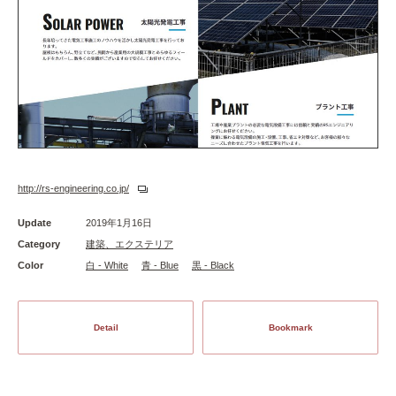
http://rs-engineering.co.jp/
Update
2019年1月16日
Category
建築、エクステリア
Color
白 - White
青 - Blue
黒 - Black
Detail
Bookmark