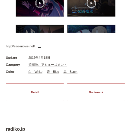
http://sao-movie.net/
Update
2017年4月18日
Category
遊園地、アミューズメント
Color
白 - White
青 - Blue
黒 - Black
Detail
Bookmark
radiko.jp