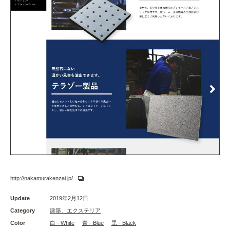
http://nakamurakenzai.jp/
Update
2019年2月12日
Category
建築、エクステリア
Color
白 - White
青 - Blue
黒 - Black