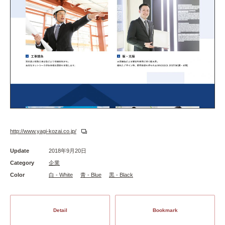
http://www.yagi-kozai.co.jp/
Update
2018年9月20日
Category
企業
Color
白 - White
青 - Blue
黒 - Black
Detail
Bookmark