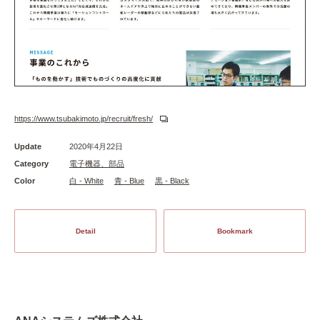
https://www.tsubakimoto.jp/recruit/fresh/
Update
2020年4月22日
Category
電子機器、部品
Color
白 - White
青 - Blue
黒 - Black
Detail
Bookmark