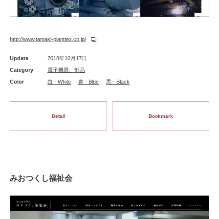
http://www.tamaki-planttex.co.jp/
Update
2018年10月17日
Category
電子機器、部品
Color
白 - White
青 - Blue
黒 - Black
Detail
Bookmark
みおつくし福祉会