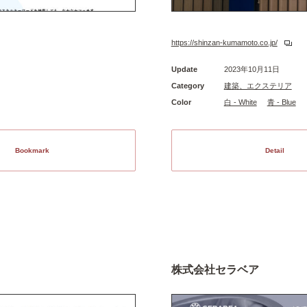
https://shinzan-kumamoto.co.jp/
Update
2023年10月11日
Category
建築、エクステリア
Color
白 - White
青 - Blue
Bookmark
Detail
株式会社セラベア