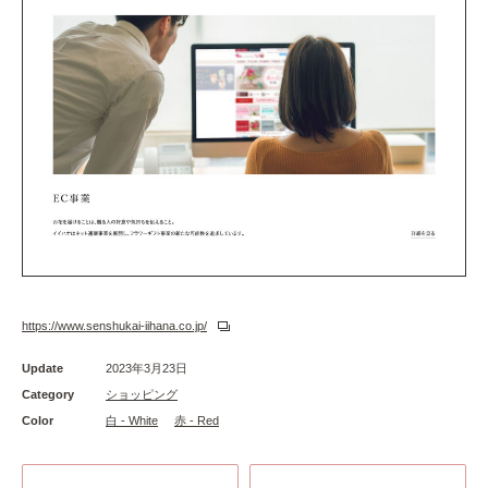
https://www.senshukai-iihana.co.jp/
Update
2023年3月23日
Category
ショッピング
Color
白 - White
赤 - Red