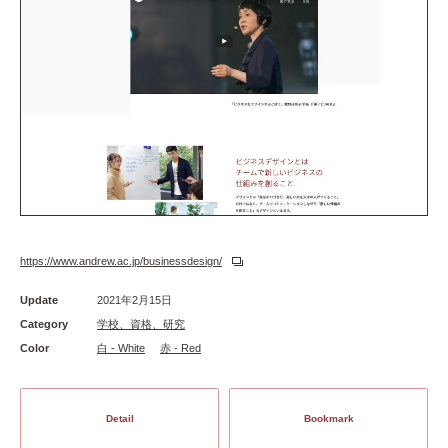
https://www.andrew.ac.jp/businessdesign/
Update
2021年2月15日
Category
学校、資格、研究
Color
白 - White
赤 - Red
Detail
Bookmark