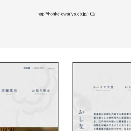
http://honke-owariya.co.jp/