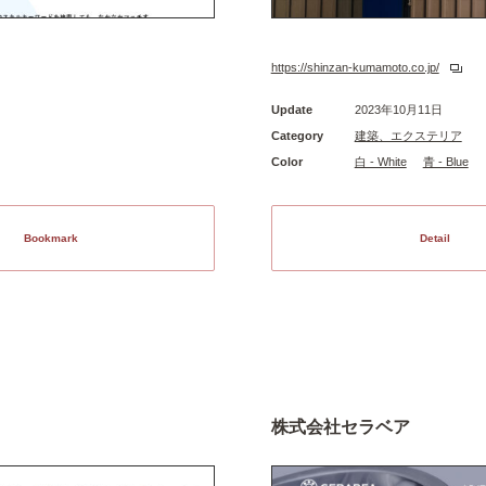
https://shinzan-kumamoto.co.jp/
Update
2023年10月11日
Category
建築、エクステリア
Color
白 - White
青 - Blue
Bookmark
Detail
株式会社セラベア