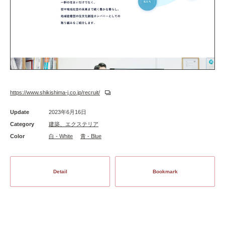
https://www.shikishima-j.co.jp/recruit/
Update
2023年6月16日
Category
建築、エクステリア
Color
白 - White
青 - Blue
Detail
Bookmark