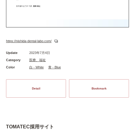
https://nishida-dental-labo.com/
Update
2023年7月4日
Category
医療、福祉
Color
白 - White
青 - Blue
Detail
Bookmark
TOMATEC採用サイト