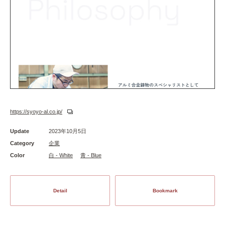
https://syoyo-al.co.jp/
Update
2023年10月5日
Category
企業
Color
白 - White
青 - Blue
Detail
Bookmark