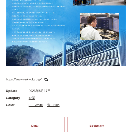
https://www.reiki-ct.co.jp/
Update
2023年8月17日
Category
企業
Color
白 - White
青 - Blue
Detail
Bookmark