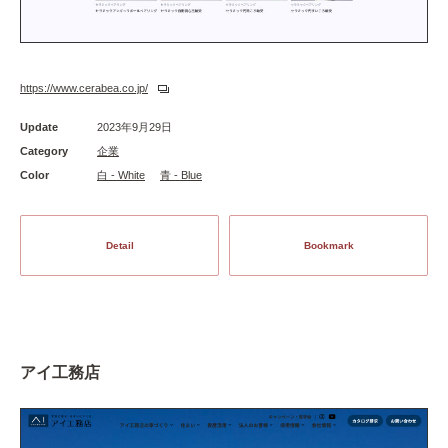
https://www.cerabea.co.jp/
Update
2023年9月29日
Category
企業
Color
白 - White
青 - Blue
Detail
Bookmark
アイ工務店