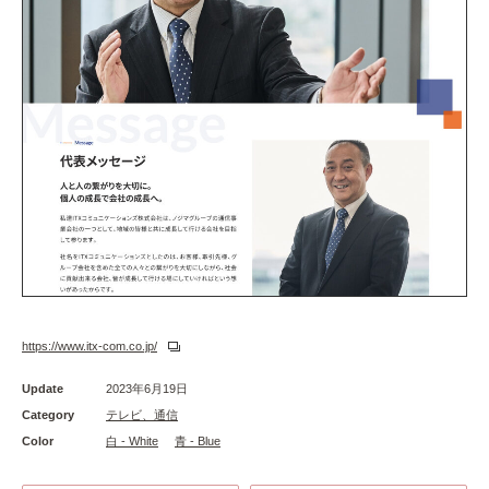
https://www.itx-com.co.jp/
Update
2023年6月19日
Category
テレビ、通信
Color
白 - White
青 - Blue