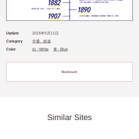
Update
2016年5月11日
Category
交通、鉄道
Color
白 - White
青 - Blue
Bookmark
Similar Sites