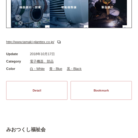
http://www.tamaki-planttex.co.jp/
Update
2018年10月17日
Category
電子機器、部品
Color
白 - White
青 - Blue
黒 - Black
Detail
Bookmark
みおつくし福祉会