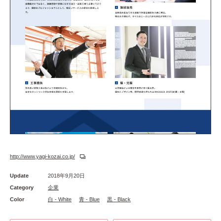
http://www.yagi-kozai.co.jp/
Update
2018年9月20日
Category
企業
Color
白 - White
青 - Blue
黒 - Black