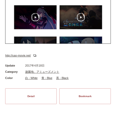
http://sao-movie.net/
Update
2017年4月18日
Category
遊園地、アミューズメント
Color
白 - White
青 - Blue
黒 - Black
Detail
Bookmark