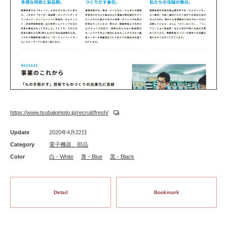
https://www.tsubakimoto.jp/recruit/fresh/
Update
2020年4月22日
Category
電子機器、部品
Color
白 - White
青 - Blue
黒 - Black
Detail
Bookmark