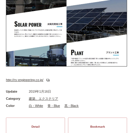
http://rs-engineering.co.jp/
Update
2019年1月16日
Category
建築、エクステリア
Color
白 - White
青 - Blue
黒 - Black
Detail
Bookmark