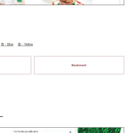
青 - Blue
黄 - Yellow
Bookmark
ー