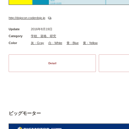
http://dojocon.coderdojo.jp
Update
2016年8月19日
Category
学校、資格、研究
Color
灰 - Gray
白 - White
青 - Blue
黄 - Yellow
Detail
ビッグモーター