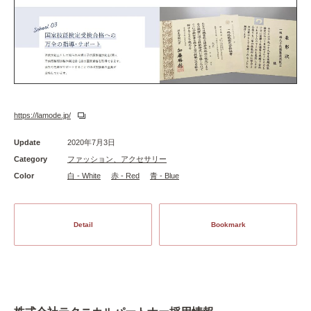
https://lamode.jp/
Update
2020年7月3日
Category
ファッション、アクセサリー
Color
白 - White
赤 - Red
青 - Blue
Detail
Bookmark