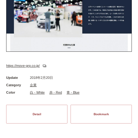
https://move-grp.co.jp/
Update
2018年2月20日
Category
企業
Color
白 - White
赤 - Red
青 - Blue
Detail
Bookmark