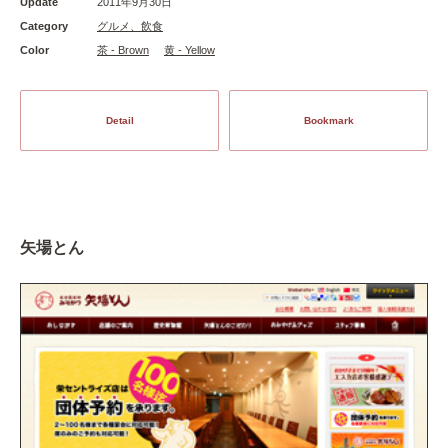
Update
2011年9月30日
Category
グルメ、飲食
Color
茶 - Brown
黄 - Yellow
Detail
Bookmark
矢場とん