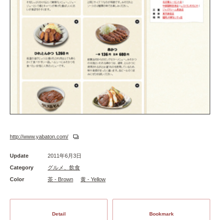
http://www.yabaton.com/
Update
2011年6月3日
Category
グルメ、飲食
Color
茶 - Brown
黄 - Yellow
Detail
Bookmark