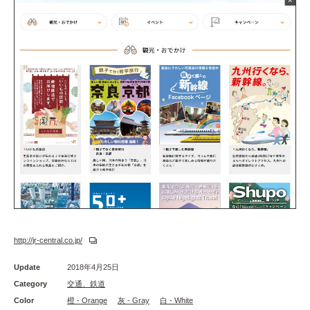
http://jr-central.co.jp/
Update
2018年4月25日
Category
交通、鉄道
Color
橙 - Orange
灰 - Gray
白 - White