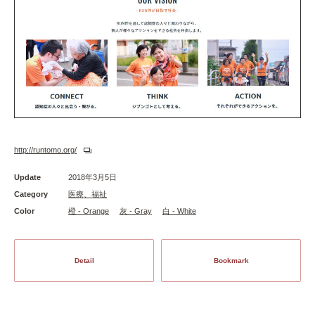
http://runtomo.org/
Update
2018年3月5日
Category
医療、福祉
Color
橙 - Orange
灰 - Gray
白 - White
Detail
Bookmark