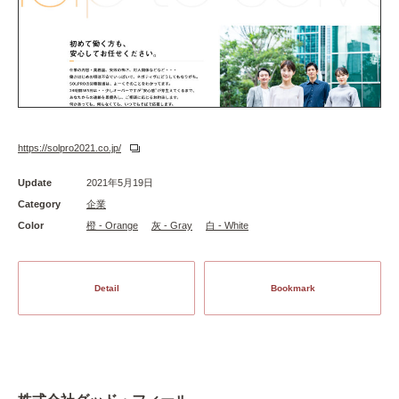
https://solpro2021.co.jp/
Update
2021年5月19日
Category
企業
Color
橙 - Orange
灰 - Gray
白 - White
Detail
Bookmark