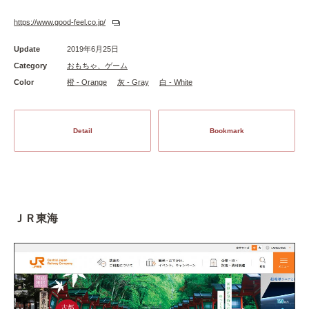
https://www.good-feel.co.jp/
Update
2019年6月25日
Category
おもちゃ、ゲーム
Color
橙 - Orange
灰 - Gray
白 - White
Detail
Bookmark
ＪＲ東海