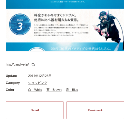
http://pandive.jp/
Update
2014年12月23日
Category
ショッピング
Color
白 - White
茶 - Brown
青 - Blue
Detail
Bookmark