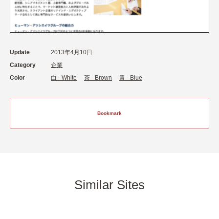
Update
2013年4月10日
Category
企業
Color
白 - White
茶 - Brown
青 - Blue
Bookmark
Similar Sites