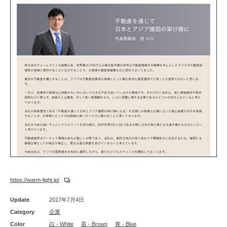
https://warm-light.jp/
Update
2017年7月4日
Category
企業
Color
白 - White
茶 - Brown
青 - Blue