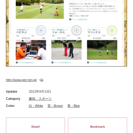
http://www.gen-ten.jp/
Update
2012年9月13日
Category
趣味、スポーツ
Color
白 - White
茶 - Brown
青 - Blue
Detail
Bookmark