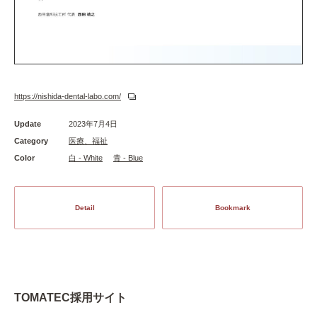
https://nishida-dental-labo.com/
Update
2023年7月4日
Category
医療、福祉
Color
白 - White
青 - Blue
Detail
Bookmark
TOMATEC採用サイト