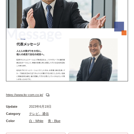
https://www.itx-com.co.jp/
Update
2023年6月19日
Category
テレビ、通信
Color
白 - White
青 - Blue