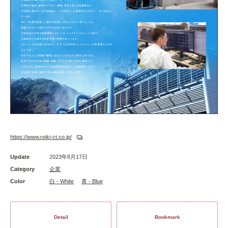
https://www.reiki-ct.co.jp/
Update
2023年8月17日
Category
企業
Color
白 - White
青 - Blue
Detail
Bookmark