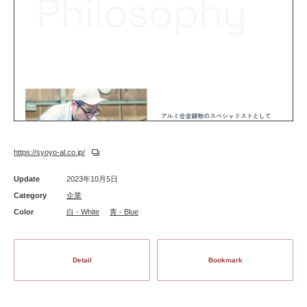
https://syoyo-al.co.jp/
Update
2023年10月5日
Category
企業
Color
白 - White
青 - Blue
Detail
Bookmark