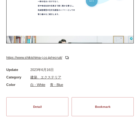
https://www.shikishima-j.co.jp/recruit/
Update
2023年6月16日
Category
建築、エクステリア
Color
白 - White
青 - Blue
Detail
Bookmark