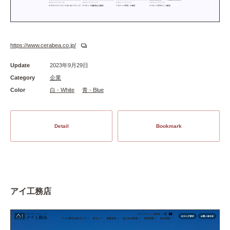
https://www.cerabea.co.jp/
Update
2023年9月29日
Category
企業
Color
白 - White
青 - Blue
Detail
Bookmark
アイ工務店