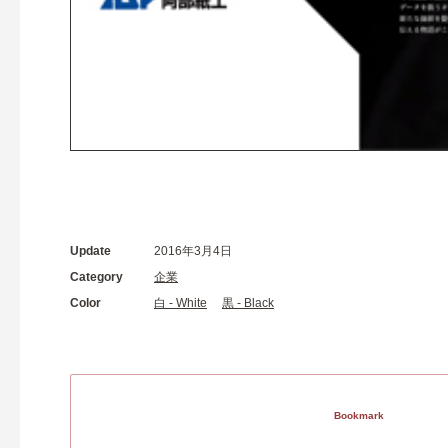
Update
2016年3月4日
Category
企業
Color
白 - White
黒 - Black
Bookmark