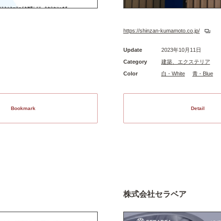
https://shinzan-kumamoto.co.jp/
Update
2023年10月11日
Category
建築、エクステリア
Color
白 - White
青 - Blue
Bookmark
Detail
株式会社セラベア