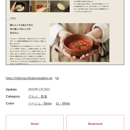
https://mikimachihakkobuilding.jp/
Update
2023年1月19日
Category
グルメ、飲食
Color
ベージュ - Beige
白 - White
Detail
Bookmark