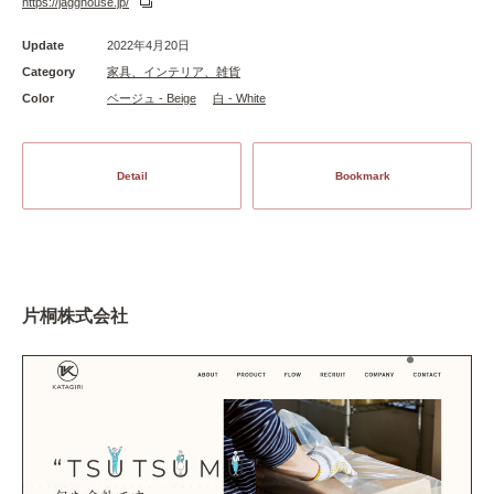
https://jagghouse.jp/
Update
2022年4月20日
Category
家具、インテリア、雑貨
Color
ベージュ - Beige
白 - White
Detail
Bookmark
片桐株式会社