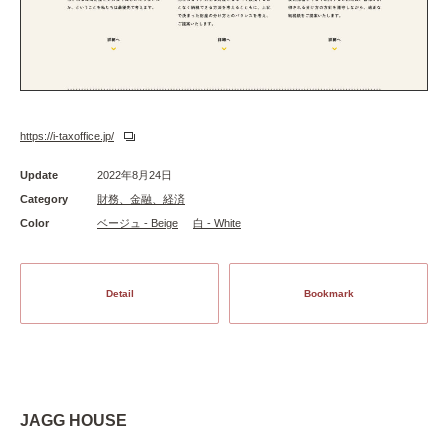
https://i-taxoffice.jp/
Update
2022年8月24日
Category
財務、金融、経済
Color
ベージュ - Beige
白 - White
Detail
Bookmark
JAGG HOUSE