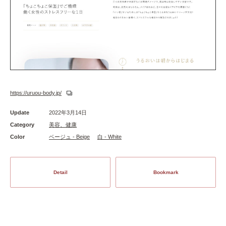
https://uruou-body.jp/
Update
2022年3月14日
Category
美容、健康
Color
ベージュ - Beige
白 - White
Detail
Bookmark