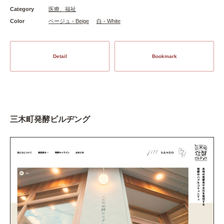
Category
医療、福祉
Color
ベージュ - Beige
白 - White
Detail
Bookmark
三木町発酵ビルヂング