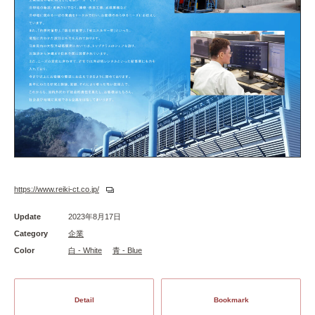
https://www.reiki-ct.co.jp/
Update
2023年8月17日
Category
企業
Color
白 - White
青 - Blue
Detail
Bookmark