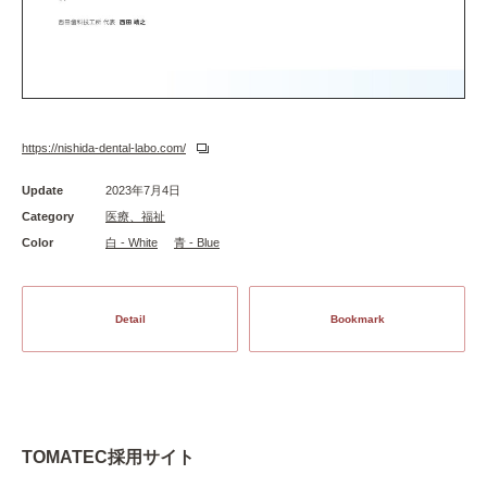
https://nishida-dental-labo.com/
Update
2023年7月4日
Category
医療、福祉
Color
白 - White
青 - Blue
Detail
Bookmark
TOMATEC採用サイト