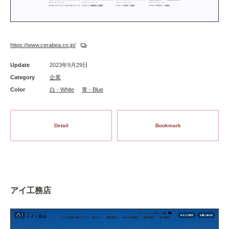
https://www.cerabea.co.jp/
Update
2023年9月29日
Category
企業
Color
白 - White
青 - Blue
Detail
Bookmark
アイ工務店