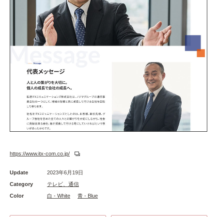
https://www.itx-com.co.jp/
Update
2023年6月19日
Category
テレビ、通信
Color
白 - White
青 - Blue