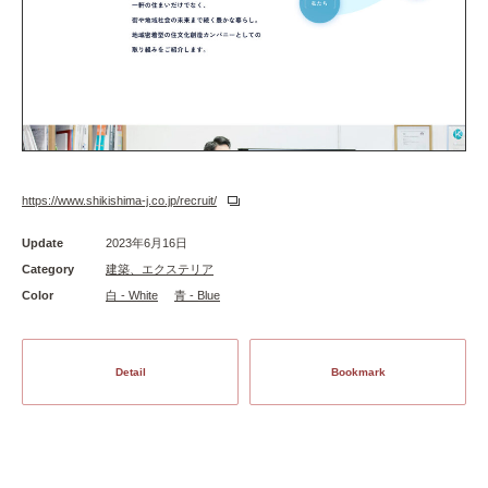
https://www.shikishima-j.co.jp/recruit/
Update
2023年6月16日
Category
建築、エクステリア
Color
白 - White
青 - Blue
Detail
Bookmark