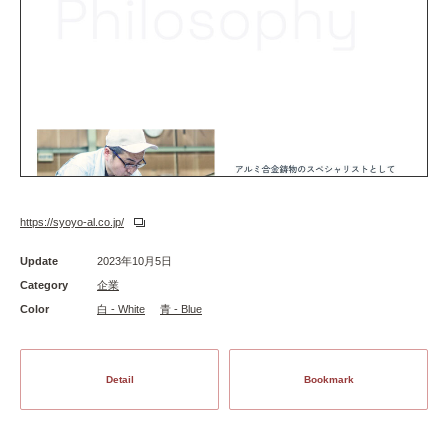
https://syoyo-al.co.jp/
Update
2023年10月5日
Category
企業
Color
白 - White
青 - Blue
Detail
Bookmark