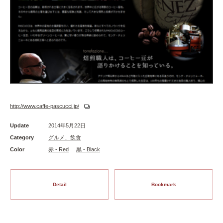
http://www.caffe-pascucci.jp/
Update
2014年5月22日
Category
グルメ、飲食
Color
赤 - Red
黒 - Black
Detail
Bookmark