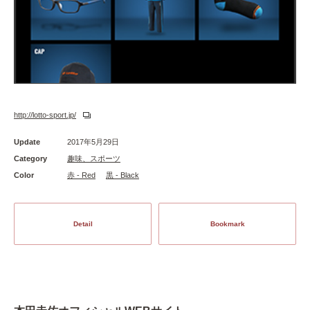
http://lotto-sport.jp/
Update
2017年5月29日
Category
趣味、スポーツ
Color
赤 - Red
黒 - Black
Detail
Bookmark