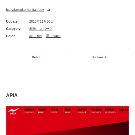
http://keisuke-honda.com/
Update
2015年11月30日
Category
趣味、スポーツ
Color
赤 - Red
黒 - Black
Detail
Bookmark
APIA