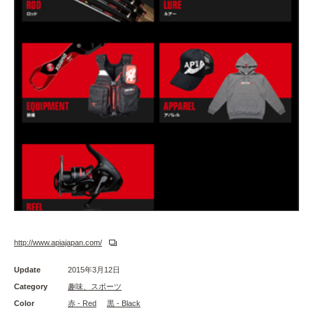
http://www.apiajapan.com/
Update
2015年3月12日
Category
趣味、スポーツ
Color
赤 - Red
黒 - Black